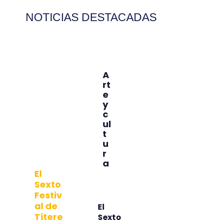
NOTICIAS DESTACADAS
Art
A
N
M
rt
o
o
e y
e
ti
vi
cul
y
ci
li
c
a
d
tur
ul
s
a
t
d
a
u
r
a
El
El
La
lega
Sexto
nu
do de
Festiv
a
Chec
al de
El
rot
ho
Títere
Sexto