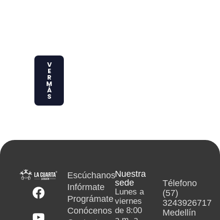
eza y la
educac
ión
ambien
tal.
V
E
R
M
Á
S
Nuestra
Escúchanos
sede
Télefono
Infórmate
Lunes a
(57)
Prográmate
viernes
3243926717
Conócenos
de 8:00
Medellín
a.m. a