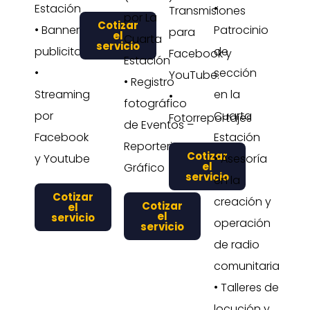
Estación
•
Transmisiones
por La
Cotizar
• Banners
Patrocinio
para
el
Cuarta
servicio
publicitarios
de
Facebook y
Estación
•
sección
YouTube.
• Registro
Streaming
en la
•
fotográfico
por
Cuarta
Fotorreportajes
de Eventos –
Facebook
Estación
Reporterismo
Cotizar
y Youtube
• Asesoría
el
Gráfico
servicio
en la
Cotizar
creación y
Cotizar
el
el
servicio
operación
servicio
de radio
comunitaria
• Talleres de
locución y