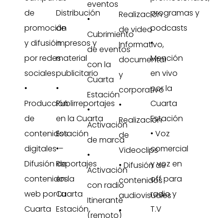
eventos
de
Distribución
programas y
Realización
•
promoción
de
podcasts
de video
Cubrimiento
y difusión
impresos y
•
Informativo,
de eventos
por redes
material
Mención
documental
con la
sociales
publicitario
en vivo
y
Cuarta
•
•
por la
corporativo
Estación
Producción
Publirreportajes
Cuarta
•
•
de
en la Cuarta
Estación
Realización
Activación
contenidos
Estación
• Voz
de
de marca
digitales –
•
comercial
Videoclips
•
Difusión de
Reportajes
y voz en
• Difusión de
Activación
contenidos
en la
off para
contenidos
con radio
web por La
Cuarta
radio y
audiovisuales
Itinerante
Cuarta
Estación
T.V
•
(remoto)