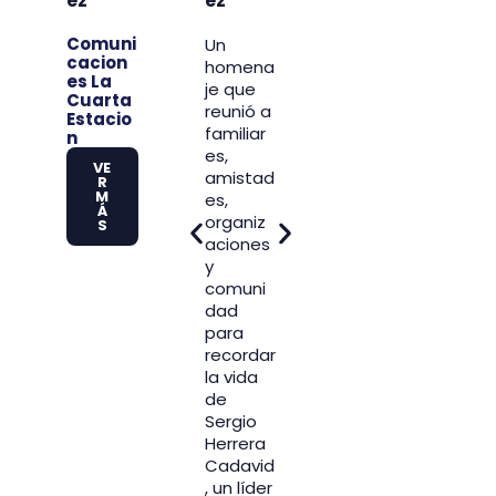
ez
ez
m
agosto
l
Comuni
Un
cacion
M
A partir
homena
es La
del
je que
n
Cuarta
lunes 3
reunió a
Estacio
de
familiar
C
n
agosto,
es,
A
VE
Medellín
amistad
s
R
M
y su
es,
d
Á
área
organiz
e
S
metrop
aciones
s
olitana
y
ú
tendrán
comuni
s
una
dad
e
nueva
para
r
rotación
recordar
d
del Pico
la vida
d
y Placa
de
p
para
Sergio
q
carros y
Herrera
p
motocic
Cadavid
v
letas,
, un líder
ci