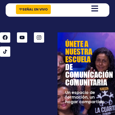
contenido
SEÑAL EN VIVO
ÚNETE A
NUESTRA
INFÓRMATE
ESCUELA
CON LAS
DE
NOTICIAS
COMUNICACIÓN
POSITIVAS
COMUNITARIA
Te contamos lo que
el barrio vive
Un espacio de
formación, un
hogar compartido
y las historias