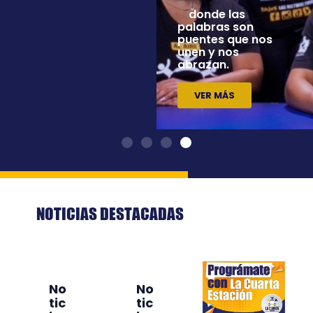
cotidianas que te
donde las
llenan de
palabras son
esperanza
puentes que nos
unen y nos
abrazan.
VER MÁS
VER MÁS
NOTICIAS DESTACADAS
No
No
Mo
tic
tic
vili