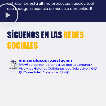
disfrutar de esta ultima producción audiovisual
que recoge la esencia de nuestra comunidad!
SÍGUENOS EN LAS
REDES
SOCIALES
emisoralacuartaestacion
💙💛📢 Te contamos lo Positivo que la Comuna 4
Vive y las Historias Cotidianas que Sobreviven 🎤🎧
🎼 !Conectate! ¡Apóyanos! 💥👇🏾