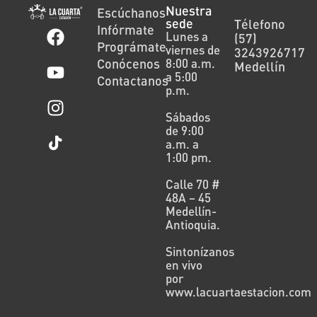
Nuestra
Escúchanos
sede
Télefono
Infórmate
Lunes a
(57)
Prográmate
viernes de
3243926717
Conócenos
8:00 a.m.
Medellín
a 5:00
Contactanos
p.m.
Sábados
de 9:00
a.m. a
1:00 pm.
Calle 70 #
48A – 45
Medellín-
Antioquia.
Sintonízanos
en vivo
por
www.lacuartaestacion.com