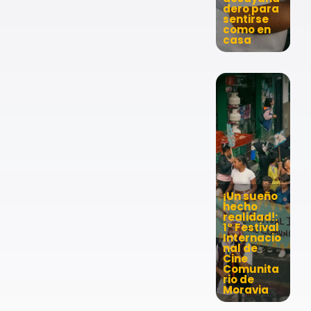
dero para
sentirse
como en
casa
¡Un sueño
hecho
realidad!:
1° Festival
Internacio
nal de
Cine
Comunita
rio de
Moravia