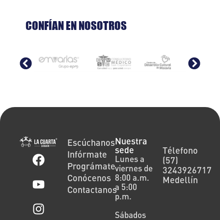
CONFÍAN EN NOSOTROS
Nuestra
Escúchanos
sede
Télefono
Infórmate
Lunes a
(57)
Prográmate
viernes de
3243926717
Conócenos
8:00 a.m.
Medellín
a 5:00
Contactanos
p.m.
Sábados