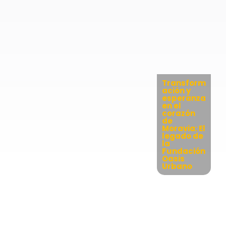
Transform
ación y
esperanza
en el
corazón
de
Moravia: El
legado de
la
Fundación
Oasis
Urbano