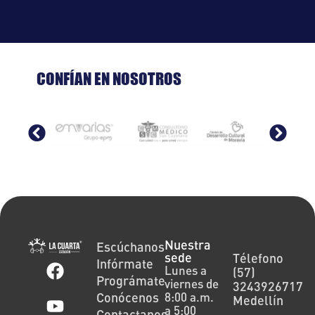
CONFÍAN EN NOSOTROS
Nuestra
Escúchanos
sede
Télefono
Infórmate
Lunes a
(57)
Prográmate
viernes de
3243926717
Conócenos
8:00 a.m.
Medellín
a 5:00
Contactanos