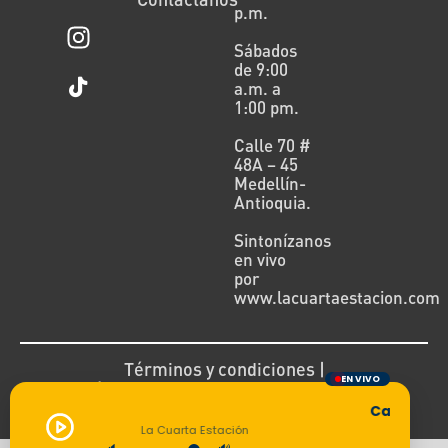
p.m.
Sábados
de 9:00
a.m. a
1:00 pm.
Calle 70 #
48A – 45
Medellín-
Antioquia.
Sintonízanos
en vivo
por
www.lacuartaestacion.com
Términos y condiciones |
EN VIVO
Política de devoluciones y reembolsos
Cargando t
La Cuarta Estación