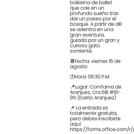
bailarina de ballet
que cae en un
profundo sueño tras
dar un paseo por el
bosque. A partir de allí
se adentra en una
gran aventura,
guiada por un gran y
curioso gato
sonriente.
📆Fecha: viernes 16 de
agosto
🕐Hora: 06:30 P.M.
📍Lugar: Comfama de
Aranjuez, Cra.51B #91-
95 (barrio Aranjuez)
📌 La entrada es
totalmente gratuita,
pero debes inscribirte
aquí:
https://forms.office.com/r