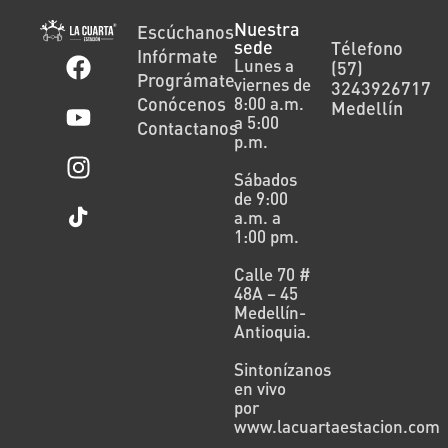
Nuestra
Escúchanos
sede
Télefono
Infórmate
Lunes a
(57)
Prográmate
viernes de
3243926717
Conócenos
8:00 a.m.
Medellín
a 5:00
Contactanos
p.m.
Sábados
de 9:00
a.m. a
1:00 pm.
Calle 70 #
48A – 45
Medellín-
Antioquia.
Sintonízanos
en vivo
por
www.lacuartaestacion.com