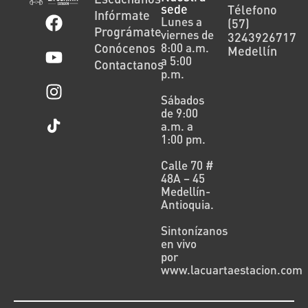
sede
Télefono
Infórmate
Lunes a
(57)
Prográmate
viernes de
3243926717
Conócenos
8:00 a.m.
Medellín
a 5:00
Contactanos
p.m.
Sábados
de 9:00
a.m. a
1:00 pm.
Calle 70 #
48A – 45
Medellín-
Antioquia.
Sintonízanos
en vivo
por
www.lacuartaestacion.com