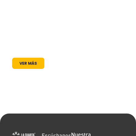
trabajamos para ser mucho más que una
frecuencia en el dial: somos un puente de
comunicación al servicio de la comunidad. A
través de nuestros programas, espacios
radiales y coberturas especiales, brindamos
un lugar donde las voces locales se escuchan,
los proyectos comunitarios se visibilizan y la
cultura encuentra siempre un micrófono
abierto.
VER MÁS
Nuestra
Escúchanos