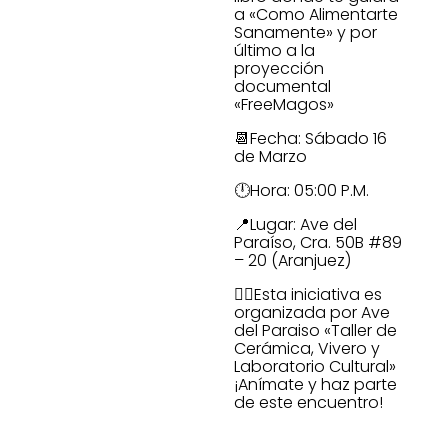
a «Como Alimentarte
Sanamente» y por
último a la
proyección
documental
«FreeMagos»
📆Fecha: Sábado 16
de Marzo
🕛Hora: 05:00 P.M.
📍Lugar: Ave del
Paraíso, Cra. 50B #89
– 20 (Aranjuez)
👉🏻Esta iniciativa es
organizada por Ave
del Paraiso «Taller de
Cerámica, Vivero y
Laboratorio Cultural»
¡Anímate y haz parte
de este encuentro!