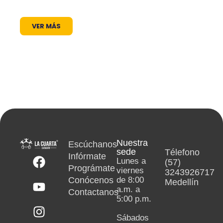
cultura encuentra siempre un micrófono
abierto.
VER MÁS
Nuestra
Escúchanos
sede
Télefono
Infórmate
Lunes a
(57)
Prográmate
viernes
3243926717
Conócenos
de 8:00
Medellín
a.m. a
Contactanos
5:00 p.m.
Sábados