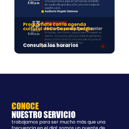
Prográmate con la agenda
Pr
cultural de La Casa de Tod@s.
Ad
Consulta los horarios
8:
CONOCE
NUESTRO SERVICIO
trabajamos para ser mucho más que una
frecuencia en el dial: somos un puente de