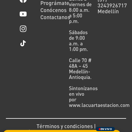
Prográmate
viernes de
3243926717
Conócenos
8:00 a.m.
Medellín
a 5:00
Contactanos
p.m.
Sábados
de 9:00
a.m. a
1:00 pm.
Calle 70 #
48A – 45
Medellín-
Antioquia.
Sintonízanos
en vivo
por
www.lacuartaestacion.com
Términos y condiciones |
EN VIVO
Política de devoluciones y reembolsos