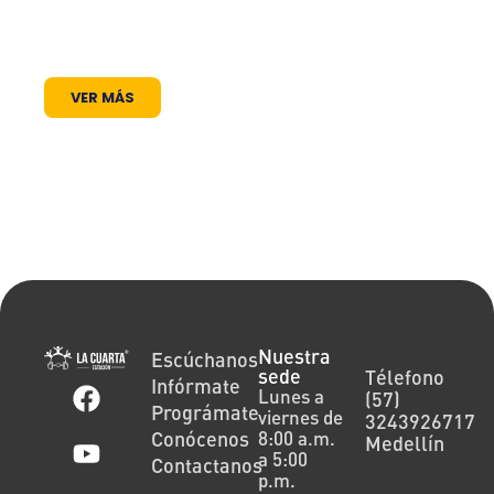
los proyectos comunitarios se visibilizan y la
cultura encuentra siempre un micrófono
abierto.
VER MÁS
Nuestra
Escúchanos
sede
Télefono
Infórmate
Lunes a
(57)
Prográmate
viernes de
3243926717
Conócenos
8:00 a.m.
Medellín
a 5:00
Contactanos
p.m.