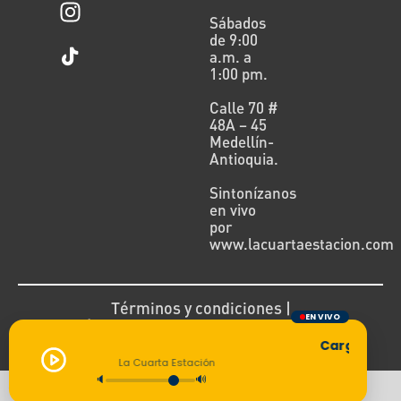
Sábados
de 9:00
a.m. a
1:00 pm.
Calle 70 #
48A – 45
Medellín-
Antioquia.
Sintonízanos
en vivo
por
www.lacuartaestacion.com
Términos y condiciones |
EN VIVO
Política de devoluciones y reembolsos
Cargando tra
La Cuarta Estación
🔈
🔊
Todos los derechos reservados