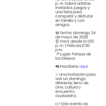
p. m. habrá artistas
invitados, juegos y
una feria para
compartir y disfrutar
en familia y con
amigos.
📅 Fecha: domingo 24
de mayo de 2026
⏰ Hora: desde la 1:00
p. m. | Película 6:30
p.m.
📍 Lugar: Parque de
los Deseos
📲 Inscríbete
aquí
✨ Una invitación para
vivir un domingo
diferente, lleno de
cine, cultura y
encuentro
ciudadano.
👉 Este evento es