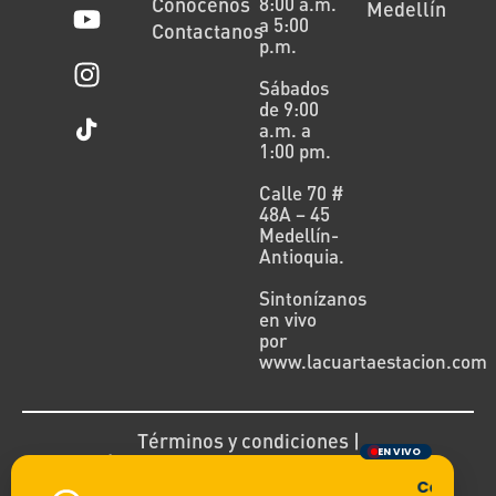
Conócenos
8:00 a.m.
Medellín
a 5:00
Contactanos
p.m.
Sábados
de 9:00
a.m. a
1:00 pm.
Calle 70 #
48A – 45
Medellín-
Antioquia.
Sintonízanos
en vivo
por
www.lacuartaestacion.com
Términos y condiciones |
EN VIVO
Política de devoluciones y reembolsos
Cargando 