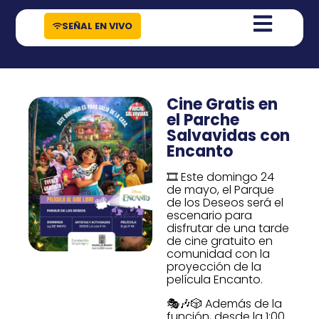
contenido
SEÑAL EN VIVO
Cine Gratis en
el Parche
Salvavidas con
Encanto
🎞️ Este domingo 24
de mayo, el Parque
de los Deseos será el
escenario para
disfrutar de una tarde
de cine gratuito en
comunidad con la
proyección de la
película Encanto.
🎭🎶🎲 Además de la
función, desde la 1:00