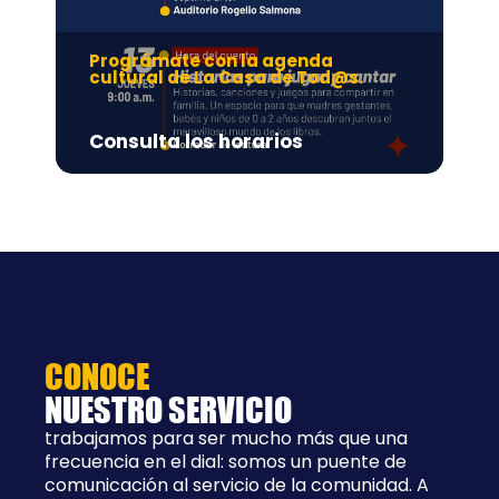
Prográmate con la agenda
Pr
cultural de La Casa de Tod@s.
Ad
Consulta los horarios
8:
CONOCE
NUESTRO SERVICIO
trabajamos para ser mucho más que una
frecuencia en el dial: somos un puente de
comunicación al servicio de la comunidad. A