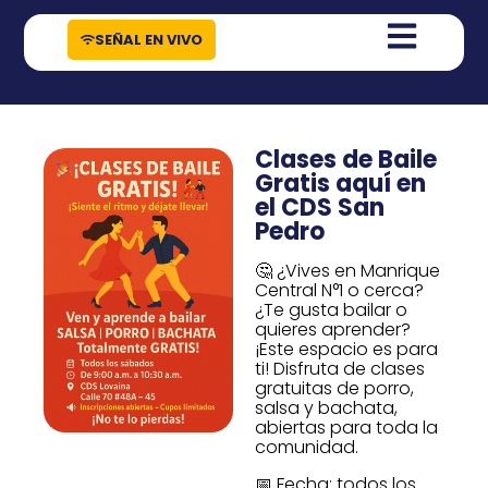
contenido
SEÑAL EN VIVO
Clases de Baile
Gratis aquí en
el CDS San
Pedro
🤔 ¿Vives en Manrique
Central N°1 o cerca?
¿Te gusta bailar o
quieres aprender?
¡Este espacio es para
ti! Disfruta de clases
gratuitas de porro,
salsa y bachata,
abiertas para toda la
comunidad.
📅 Fecha: todos los