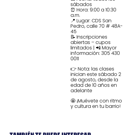
sábados
⏰ Hora: 9:00 a 10:30
a.m.
📍 Lugar: CDS San
Pedro, calle 70 # 48A-
45
📝 Inscripciones
abiertas – cupos
limitados | 📲 Mayor
información: 305 430
0011
👉 Nota: las clases
inician este sábado 2
de agosto, desde la
edad de 10 años en
adelante
🤩 ¡Muévete con ritmo
y cultura en tu barrio!