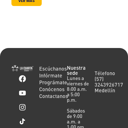
VER MÁS
Nuestra
Escúchanos
sede
Télefono
Infórmate
Lunes a
(57)
Prográmate
viernes de
3243926717
Conócenos
8:00 a.m.
Medellín
a 5:00
Contactanos
p.m.
Sábados
de 9:00
a.m. a
1:00 pm.