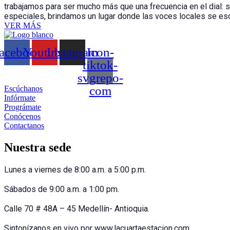
trabajamos para ser mucho más que una frecuencia en el dial: 
especiales, brindamos un lugar donde las voces locales se escu
VER MÁS
acebook
Youtube
Instagram
Icon-
tiktok-
svgrepo-
com
Escúchanos
Infórmate
Prográmate
Conócenos
Contactanos
Nuestra sede
Lunes a viernes de 8:00 a.m. a 5:00 p.m.
Sábados de 9:00 a.m. a 1:00 pm.
Calle 70 # 48A – 45 Medellín- Antioquia.
Sintonízanos en vivo por www.lacuartaestacion.com