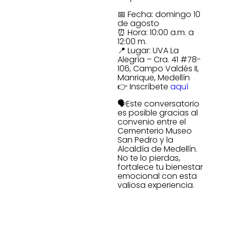
📅 Fecha: domingo 10
de agosto
⏰ Hora: 10:00 a.m. a
12:00 m.
📍 Lugar: UVA La
Alegría – Cra. 41 #78-
106, Campo Valdés II,
Manrique, Medellín
👉 Inscríbete
aquí
🗣️Este conversatorio
es posible gracias al
convenio entre el
Cementerio Museo
San Pedro y la
Alcaldía de Medellín.
No te lo pierdas,
fortalece tu bienestar
emocional con esta
valiosa experiencia.