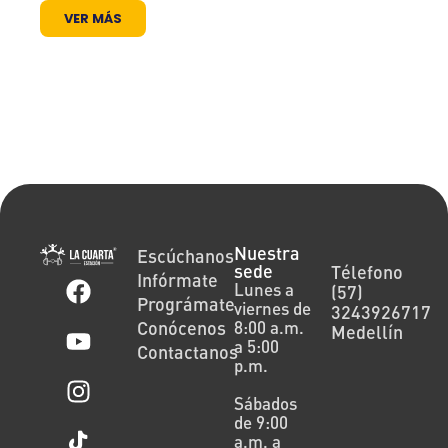
VER MÁS
Nuestra
Escúchanos
sede
Télefono
Infórmate
Lunes a
(57)
Prográmate
viernes de
3243926717
Conócenos
8:00 a.m.
Medellín
a 5:00
Contactanos
p.m.
Sábados
de 9:00
a.m. a