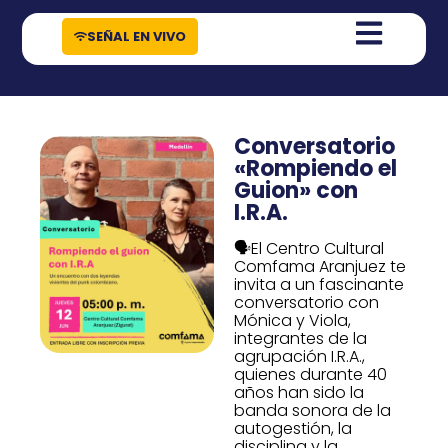
contenido
SEÑAL EN VIVO
Conversatorio
«Rompiendo el
Guion» con
I.R.A.
🗣️El Centro Cultural
Comfama Aranjuez te
invita a un fascinante
conversatorio con
Mónica y Viola,
integrantes de la
agrupación I.R.A.,
quienes durante 40
años han sido la
banda sonora de la
autogestión, la
disciplina y la