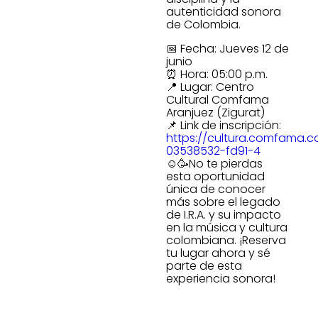
autenticidad sonora
de Colombia.
📅 Fecha: Jueves 12 de
junio
⏰ Hora: 05:00 p.m.
📍 Lugar: Centro
Cultural Comfama
Aranjuez (Zigurat)
📌 Link de inscripción:
https://cultura.comfama.c
03538532-fd91-4
☺️🥳No te pierdas
esta oportunidad
única de conocer
más sobre el legado
de I.R.A. y su impacto
en la música y cultura
colombiana. ¡Reserva
tu lugar ahora y sé
parte de esta
experiencia sonora!