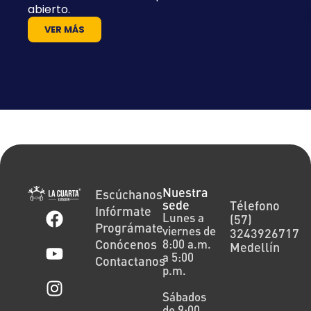
abierto.
VER MÁS
Nuestra
Escúchanos
sede
Télefono
Infórmate
Lunes a
(57)
Prográmate
viernes de
3243926717
Conócenos
8:00 a.m.
Medellín
a 5:00
Contactanos
p.m.
Sábados
de 9:00