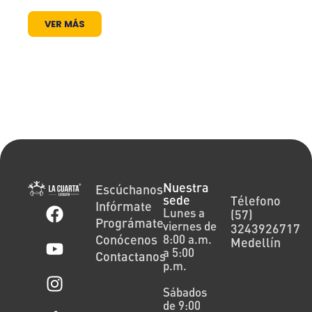
abierto.
VER MÁS
Nuestra
Escúchanos
sede
Télefono
Infórmate
Lunes a
(57)
Prográmate
viernes de
3243926717
Conócenos
8:00 a.m.
Medellín
a 5:00
Contactanos
p.m.
Sábados
de 9:00