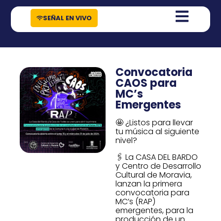
contenido
SEÑAL EN VIVO
Convocatoria
CAOS para
MC’s
Emergentes
🤩 ¿Listos para llevar
tu música al siguiente
nivel?
🖇️ La CASA DEL BARDO
y Centro de Desarrollo
Cultural de Moravia,
lanzan la primera
convocatoria para
MC’s (RAP)
emergentes, para la
producción de un