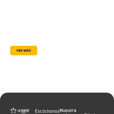
trabajamos para ser mucho más que una
frecuencia en el dial: somos un puente de
comunicación al servicio de la comunidad. A
través de nuestros programas, espacios
radiales y coberturas especiales, brindamos
un lugar donde las voces locales se escuchan,
los proyectos comunitarios se visibilizan y la
cultura encuentra siempre un micrófono
abierto.
VER MÁS
Nuestra
Escúchanos