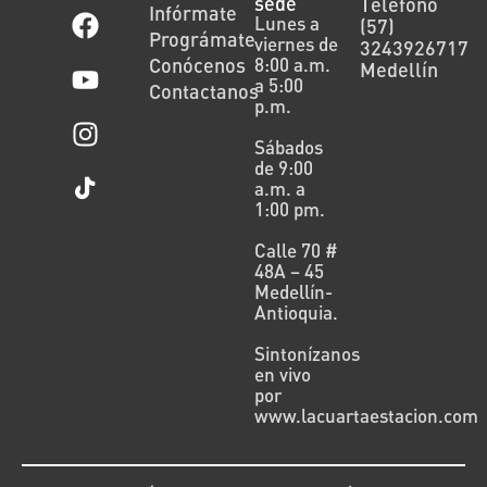
sede
Télefono
Infórmate
Lunes a
(57)
Prográmate
viernes de
3243926717
Conócenos
8:00 a.m.
Medellín
a 5:00
Contactanos
p.m.
Sábados
de 9:00
a.m. a
1:00 pm.
Calle 70 #
48A – 45
Medellín-
Antioquia.
Sintonízanos
en vivo
por
www.lacuartaestacion.com