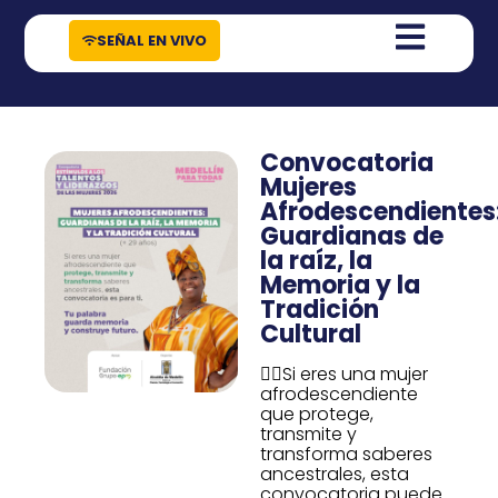
contenido
SEÑAL EN VIVO
Convocatoria
Mujeres
Afrodescendientes
Guardianas de
la raíz, la
Memoria y la
Tradición
Cultural
🙋‍♀️Si eres una mujer
afrodescendiente
que protege,
transmite y
transforma saberes
ancestrales, esta
convocatoria puede