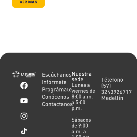
VER MÁS
Nuestra
Escúchanos
sede
Télefono
Infórmate
Lunes a
(57)
Prográmate
viernes de
3243926717
Conócenos
8:00 a.m.
Medellín
a 5:00
Contactanos
p.m.
Sábados
de 9:00
a.m. a