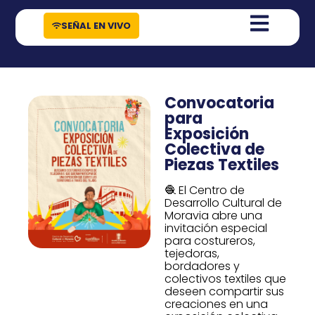
contenido
SEÑAL EN VIVO
Convocatoria
para
Exposición
Colectiva de
Piezas Textiles
🧶 El Centro de
Desarrollo Cultural de
Moravia abre una
invitación especial
para costureros,
tejedoras,
bordadores y
colectivos textiles que
deseen compartir sus
creaciones en una