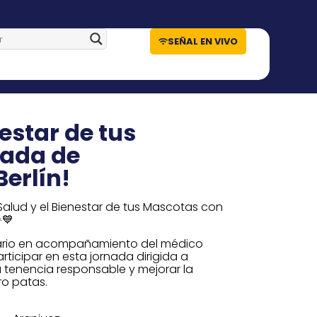
SEÑAL EN VIVO
nestar de tus
nada de
Berlín!
alud y el Bienestar de tus Mascotas con
💙
inario en acompañamiento del médico
rticipar en esta jornada dirigida a
 tenencia responsable y mejorar la
o patas.