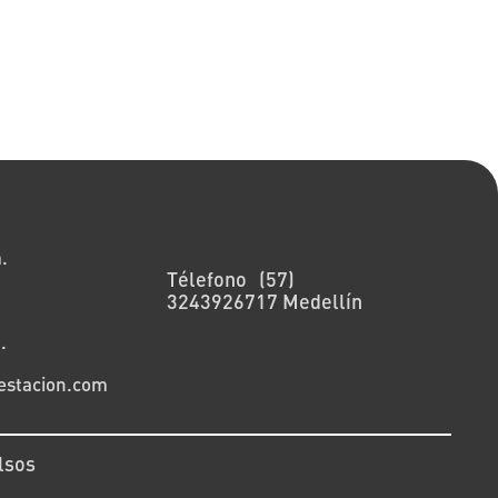
Nuestras sedes
.
Télefono (57)
3243926717 Medellín
.
aestacion.com
lsos