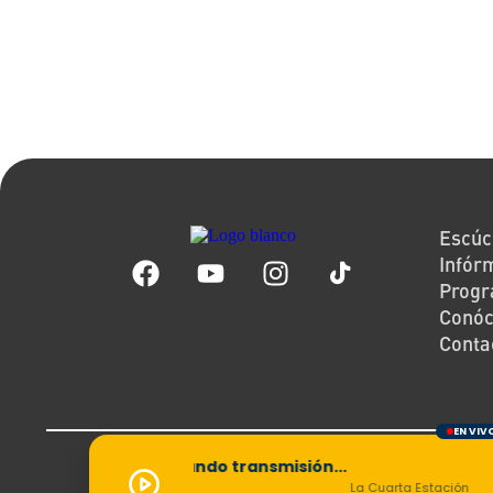
Escúc
Infór
Prog
Conó
Conta
EN VIV
Tér
Cargando transmisión...
La Cuarta Estación