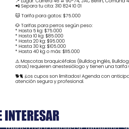
📍 Lugar: Carrera 46 # 90-74, JAC Berlín, Comuna 4
📲 Separa tu cita: 310 824 10 01
🐱 Tarifa para gatos: $75.000
🐶 Tarifas para perros según peso:
* Hasta 5 kg: $75.000
* Hasta 10 kg: $85.000
* Hasta 20 kg: $95.000
* Hasta 30 kg: $105.000
* Hasta 40 kg o más: $115.000
⚠️ Mascotas braquicéfalas (Bulldog Inglés, Bulldog 
otras) requieren anestesiólogo y tienen una tarifa
🐕🐈 ¡Los cupos son limitados! Agenda con antici
atención segura y profesional.
E INTERESAR