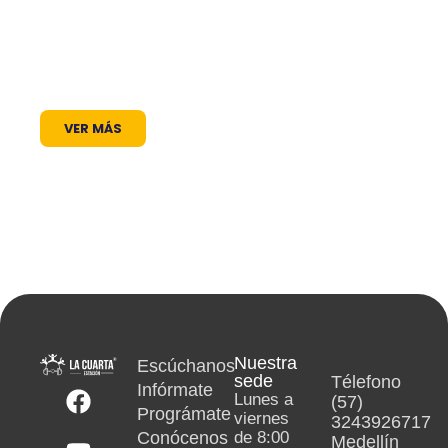
radiales y coberturas especiales, brindamos
un lugar donde las voces locales se escuchan,
los proyectos comunitarios se visibilizan y la
cultura encuentra siempre un micrófono
abierto.
VER MÁS
Nuestra
Escúchanos
sede
Télefono
Infórmate
Lunes a
(57)
Prográmate
viernes
3243926717
Conócenos
de 8:00
Medellín