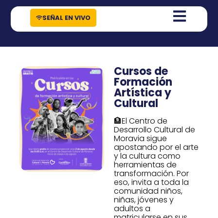
contenido
SEÑAL EN VIVO
Cursos de
Formación
Artística y
Cultural
🏦El Centro de
Desarrollo Cultural de
Moravia sigue
apostando por el arte
y la cultura como
herramientas de
transformación. Por
eso, invita a toda la
comunidad niños,
niñas, jóvenes y
adultos a
matricularse en sus