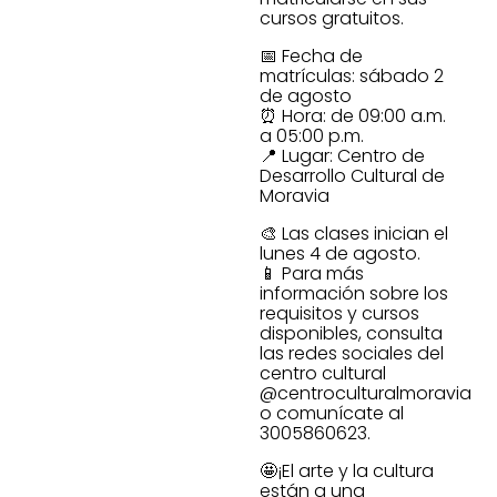
cursos gratuitos.
📅 Fecha de
matrículas: sábado 2
de agosto
⏰ Hora: de 09:00 a.m.
a 05:00 p.m.
📍 Lugar: Centro de
Desarrollo Cultural de
Moravia
🎨 Las clases inician el
lunes 4 de agosto.
📱 Para más
información sobre los
requisitos y cursos
disponibles, consulta
las redes sociales del
centro cultural
@centroculturalmoravia
o comunícate al
3005860623.
🤩¡El arte y la cultura
están a una