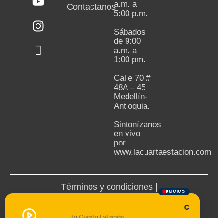
a.m. a
Contactanos
5:00 p.m.
Sábados
de 9:00
a.m. a
1:00 pm.
Calle 70 #
48A – 45
Medellín-
Antioquia.
Sintonízanos
en vivo
por
www.lacuartaestacion.com
Términos y condiciones |
EN VIVO
Política de devoluciones y reembolsos
Cargando 
La Cuarta Estación