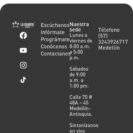
Nuestra
Escúchanos
sede
Télefono
Infórmate
Lunes a
(57)
Prográmate
viernes de
3243926717
Conócenos
8:00 a.m.
Medellín
a 5:00
Contactanos
p.m.
Sábados
de 9:00
a.m. a
1:00 pm.
Calle 70 #
48A – 45
Medellín-
Antioquia.
Sintonízanos
en vivo