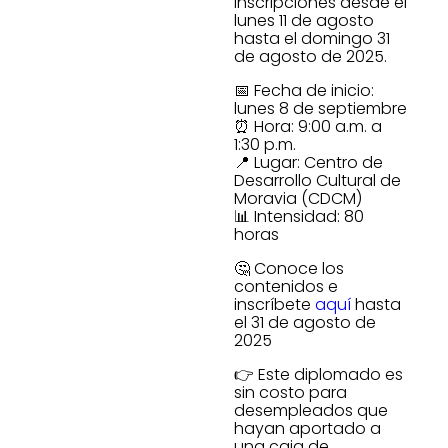
inscripciones desde el
lunes 11 de agosto
hasta el domingo 31
de agosto de 2025.
📅 Fecha de inicio:
lunes 8 de septiembre
⏰ Hora: 9:00 a.m. a
1:30 p.m.
📍 Lugar: Centro de
Desarrollo Cultural de
Moravia (CDCM)
📊 Intensidad: 80
horas
🤔 Conoce los
contenidos e
inscríbete
aquí
hasta
el 31 de agosto de
2025
👉 Este diplomado es
sin costo para
desempleados que
hayan aportado a
una caja de