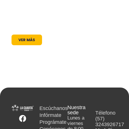
través de nuestros programas, espacios
radiales y coberturas especiales, brindamos
un lugar donde las voces locales se escuchan,
los proyectos comunitarios se visibilizan y la
cultura encuentra siempre un micrófono
abierto.
VER MÁS
Nuestra
Escúchanos
sede
Télefono
Infórmate
Lunes a
(57)
Prográmate
viernes
3243926717
Conócenos
de 8:00