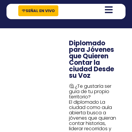
contenido
SEÑAL EN VIVO
Diplomado
para Jóvenes
que Quieren
Contar la
ciudad Desde
su Voz
🤔 ¿Te gustaría ser
guía de tu propio
territorio?
El diplomado La
ciudad como aula
abierta busca a
jóvenes que quieran
contar historias,
liderar recorridos y