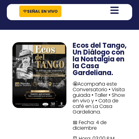
contenido
SEÑAL EN VIVO
Ecos del Tango,
Un Diálogo con
la Nostalgia en
la Casa
Gardeliana.
🤩Acompaña este
Conversatorio • Visita
guiada • Taller • Show
en vivo y • Cata de
café en La Casa
Gardeliana.
📅 Fecha: 4 de
diciembre
⏰ Hora: 03:00 P.M.