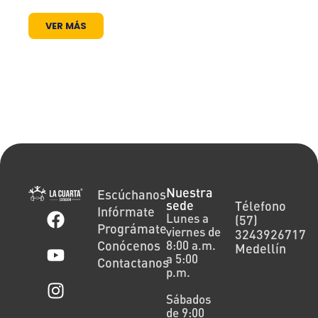
abierto.
VER MÁS
Nuestra
Escúchanos
sede
Télefono
Infórmate
Lunes a
(57)
Prográmate
viernes de
3243926717
Conócenos
8:00 a.m.
Medellín
a 5:00
Contactanos
p.m.
Sábados
de 9:00