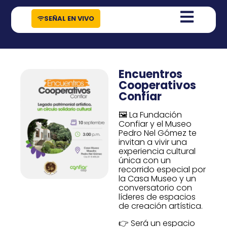
contenido
SEÑAL EN VIVO
Encuentros
Cooperativos
Confíar
🖼️ La Fundación
Confiar y el Museo
Pedro Nel Gómez te
invitan a vivir una
experiencia cultural
única con un
recorrido especial por
la Casa Museo y un
conversatorio con
líderes de espacios
de creación artística.
👉 Será un espacio