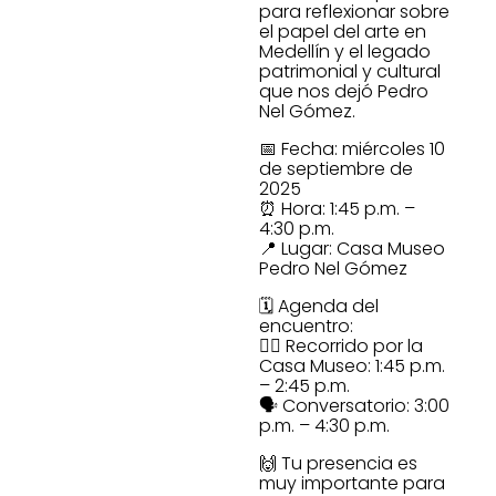
para reflexionar sobre
el papel del arte en
Medellín y el legado
patrimonial y cultural
que nos dejó Pedro
Nel Gómez.
📅 Fecha: miércoles 10
de septiembre de
2025
⏰ Hora: 1:45 p.m. –
4:30 p.m.
📍 Lugar: Casa Museo
Pedro Nel Gómez
🗓️ Agenda del
encuentro:
🚶‍♀️ Recorrido por la
Casa Museo: 1:45 p.m.
– 2:45 p.m.
🗣️ Conversatorio: 3:00
p.m. – 4:30 p.m.
🙌 Tu presencia es
muy importante para