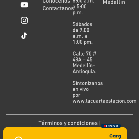
Conócenos
8:00 a.m.
Medellín
a 5:00
Contactanos
p.m.
Sábados
de 9:00
a.m. a
1:00 pm.
Calle 70 #
48A – 45
Medellín-
Antioquia.
Sintonízanos
en vivo
por
www.lacuartaestacion.com
Términos y condiciones |
EN VIVO
Política de devoluciones y reembolsos
Cargando tra