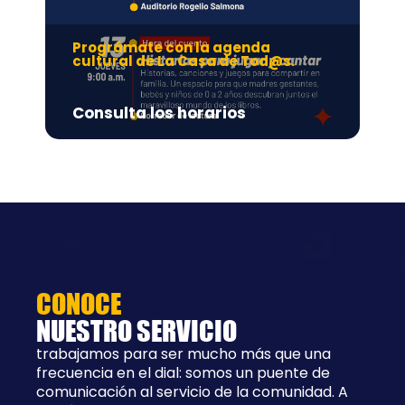
Prográmate con la agenda
Pr
cultural de La Casa de Tod@s.
Ad
Consulta los horarios
8:
CONOCE
NUESTRO SERVICIO
trabajamos para ser mucho más que una
frecuencia en el dial: somos un puente de
comunicación al servicio de la comunidad. A