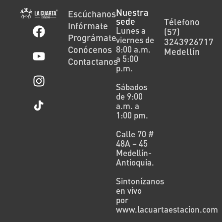
Nuestra
Escúchanos
sede
Télefono
Infórmate
Lunes a
(57)
Prográmate
viernes de
3243926717
Conócenos
8:00 a.m.
Medellín
a 5:00
Contactanos
p.m.
Sábados
de 9:00
a.m. a
1:00 pm.
Calle 70 #
48A – 45
Medellín-
Antioquia.
Sintonízanos
en vivo
por
www.lacuartaestacion.com