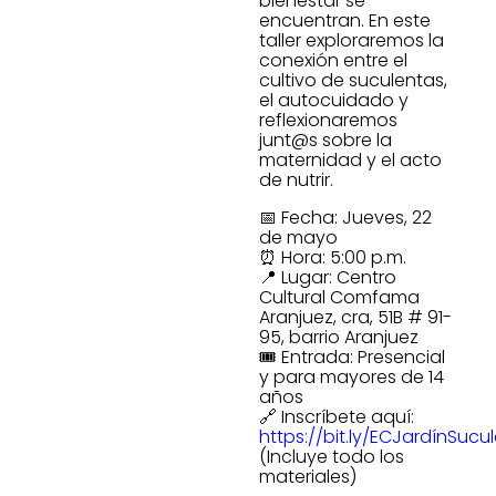
bienestar se
encuentran. En este
taller exploraremos la
conexión entre el
cultivo de suculentas,
el autocuidado y
reflexionaremos
junt@s sobre la
maternidad y el acto
de nutrir.
📅 Fecha: Jueves, 22
de mayo
⏰ Hora: 5:00 p.m.
📍 Lugar: Centro
Cultural Comfama
Aranjuez, cra, 51B # 91-
95, barrio Aranjuez
🎟️ Entrada: Presencial
y para mayores de 14
años
🔗 Inscríbete aquí:
https://bit.ly/ECJardínSucu
(Incluye todo los
materiales)