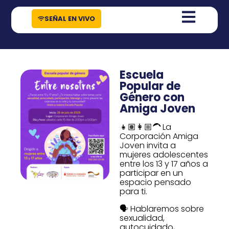
contenido
SEÑAL EN VIVO
Escuela
Popular de
Género con
Amiga Joven
👧🏽👩🏼‍🦱 La
Corporación Amiga
Joven invita a
mujeres adolescentes
entre los 13 y 17 años a
participar en un
espacio pensado
para ti.
🗣️ Hablaremos sobre
sexualidad,
autocuidado,