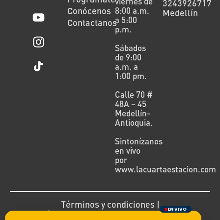
viernes de
3243926717
Conócenos
8:00 a.m.
Medellín
a 5:00
Contactanos
p.m.
Sábados
de 9:00
a.m. a
1:00 pm.
Calle 70 #
48A – 45
Medellín-
Antioquia.
Sintonízanos
en vivo
por
www.lacuartaestacion.com
Términos y condiciones |
EN VIVO
Política de devoluciones y reembolsos