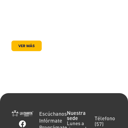
comunicación al servicio de la comunidad. A
través de nuestros programas, espacios
radiales y coberturas especiales, brindamos
un lugar donde las voces locales se escuchan,
los proyectos comunitarios se visibilizan y la
cultura encuentra siempre un micrófono
abierto.
VER MÁS
Nuestra
Escúchanos
sede
Télefono
Infórmate
Lunes a
(57)
Prográmate