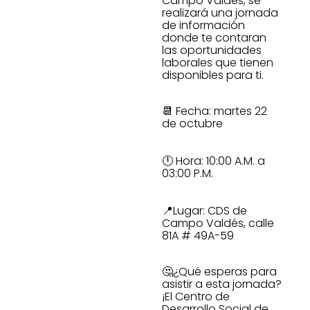
Campo Valdés, se
realizará una jornada
de información
donde te contaran
las oportunidades
laborales que tienen
disponibles para ti.
📆 Fecha: martes 22
de octubre
🕛 Hora: 10:00 A.M. a
03:00 P.M.
📍Lugar: CDS de
Campo Valdés, calle
81A # 49A-59
🤔¿Qué esperas para
asistir a esta jornada?
¡El Centro de
Desarrollo Social de