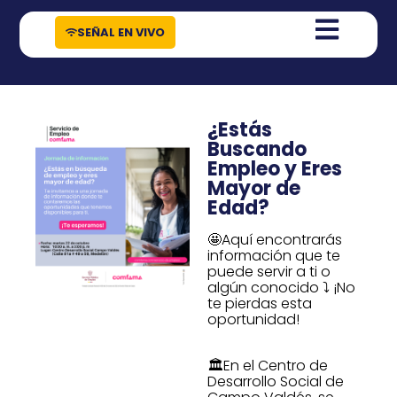
contenido
SEÑAL EN VIVO
¿Estás
Buscando
Empleo y Eres
Mayor de
Edad?
🤩Aquí encontrarás
información que te
puede servir a ti o
algún conocido ⤵️ ¡No
te pierdas esta
oportunidad!
🏛️En el Centro de
Desarrollo Social de