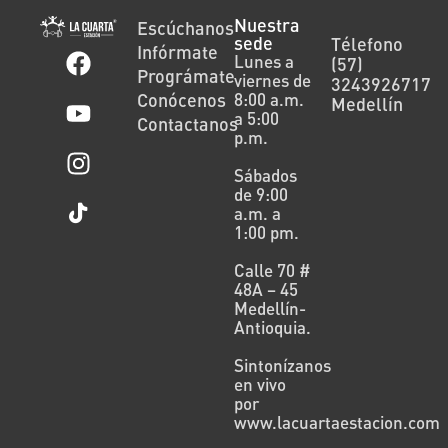
Nuestra
Escúchanos
sede
Télefono
Infórmate
Lunes a
(57)
Prográmate
viernes de
3243926717
Conócenos
8:00 a.m.
Medellín
a 5:00
Contactanos
p.m.
Sábados
de 9:00
a.m. a
1:00 pm.
Calle 70 #
48A – 45
Medellín-
Antioquia.
Sintonízanos
en vivo
por
www.lacuartaestacion.com