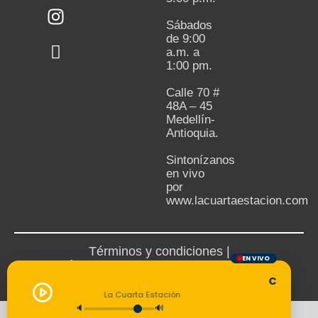
Sábados
de 9:00
a.m. a
1:00 pm.
Calle 70 #
48A – 45
Medellín-
Antioquia.
Sintonízanos
en vivo
por
www.lacuartaestacion.com
Términos y condiciones |
EN VIVO
Política de devoluciones y reembolsos
Cargando 
La Cuarta Estación
🔈
🔊
Todos los derechos reservados