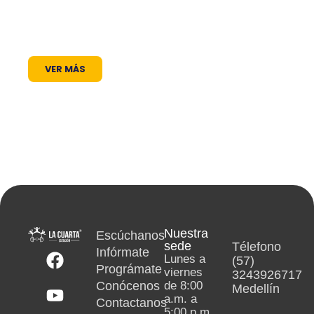
un lugar donde las voces locales se escuchan,
los proyectos comunitarios se visibilizan y la
cultura encuentra siempre un micrófono
abierto.
VER MÁS
Nuestra
Escúchanos
sede
Télefono
Infórmate
Lunes a
(57)
Prográmate
viernes
3243926717
Conócenos
de 8:00
Medellín
a.m. a
Contactanos
5:00 p.m.