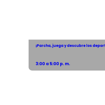
¡Parcha, juega y descubre los deport
3:00 a 5:00 p. m.