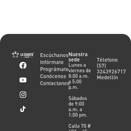
Nuestra
Escúchanos
sede
Télefono
Infórmate
Lunes a
(57)
Prográmate
viernes de
3243926717
Conócenos
8:00 a.m.
Medellín
a 5:00
Contactanos
p.m.
Sábados
de 9:00
a.m. a
1:00 pm.
Calle 70 #