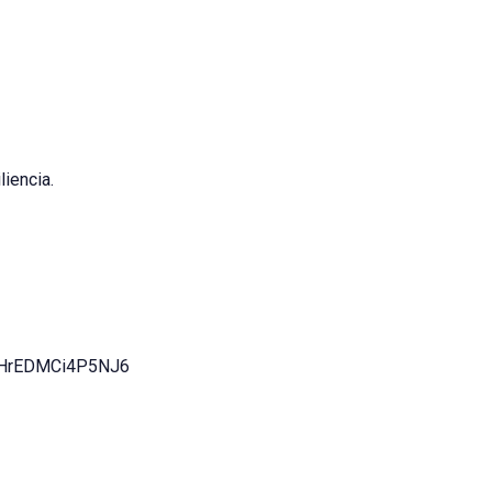
liencia.
qViWHrEDMCi4P5NJ6