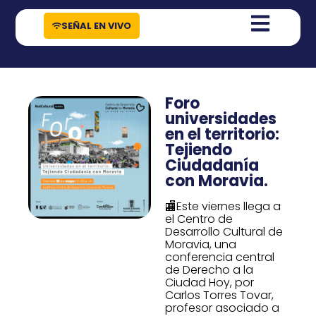
contenido
SEÑAL EN VIVO
Foro
universidades
en el territorio:
Tejiendo
Ciudadanía
con Moravia.
🏬Este viernes llega a
el Centro de
Desarrollo Cultural de
Moravia, una
conferencia central
de Derecho a la
Ciudad Hoy, por
Carlos Torres Tovar,
profesor asociado a