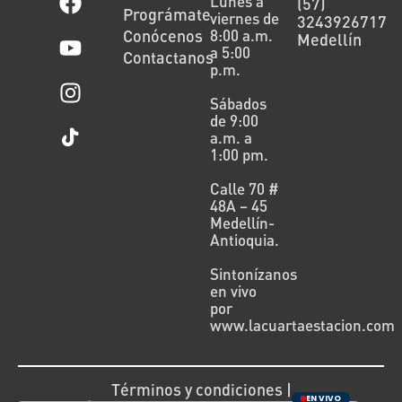
Lunes a
(57)
Prográmate
viernes de
3243926717
Conócenos
8:00 a.m.
Medellín
a 5:00
Contactanos
p.m.
Sábados
de 9:00
a.m. a
1:00 pm.
Calle 70 #
48A – 45
Medellín-
Antioquia.
Sintonízanos
en vivo
por
www.lacuartaestacion.com
Términos y condiciones |
EN VIVO