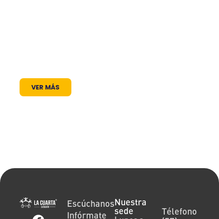
frecuencia en el dial: somos un puente de
comunicación al servicio de la comunidad. A
través de nuestros programas, espacios
radiales y coberturas especiales, brindamos
un lugar donde las voces locales se escuchan,
los proyectos comunitarios se visibilizan y la
cultura encuentra siempre un micrófono
abierto.
VER MÁS
Nuestra
Escúchanos
sede
Télefono
Infórmate