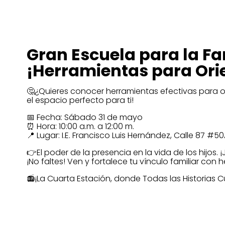
SEÑAL EN VIVO
Gran Escuela para la Fa
¡Herramientas para Orie
🤔¿Quieres conocer herramientas efectivas para or
el espacio perfecto para ti!
📅 Fecha: Sábado 31 de mayo
⏰ Hora: 10:00 a.m. a 12:00 m.
📍 Lugar: I.E. Francisco Luis Hernández, Calle 87 #5
👉El poder de la presencia en la vida de los hijos.
¡No faltes! Ven y fortalece tu vínculo familiar con 
📻¡La Cuarta Estación, donde Todas las Historias 