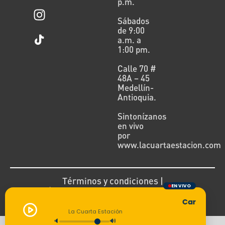
p.m.
Sábados
de 9:00
a.m. a
1:00 pm.
Calle 70 #
48A – 45
Medellín-
Antioquia.
Sintonízanos
en vivo
por
www.lacuartaestacion.com
Términos y condiciones |
EN VIVO
Política de devoluciones y reembolsos
Cargando tr
La Cuarta Estación
🔈
🔊