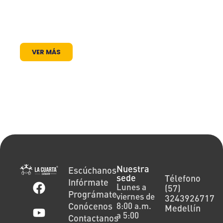
un lugar donde las voces locales se escuchan,
los proyectos comunitarios se visibilizan y la
cultura encuentra siempre un micrófono
abierto.
VER MÁS
Nuestra
Escúchanos
sede
Télefono
Infórmate
Lunes a
(57)
Prográmate
viernes de
3243926717
Conócenos
8:00 a.m.
Medellín
a 5:00
Contactanos