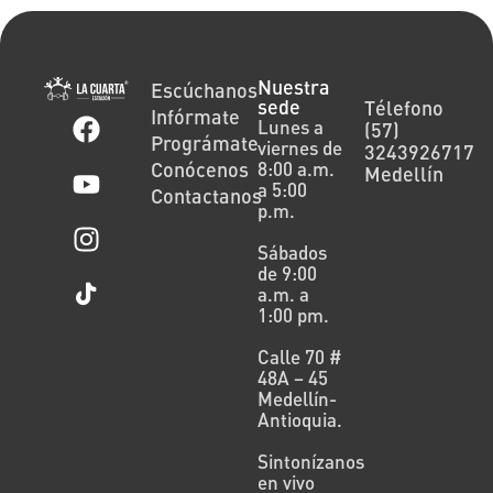
Nuestra
Escúchanos
sede
Télefono
Infórmate
Lunes a
(57)
Prográmate
viernes de
3243926717
Conócenos
8:00 a.m.
Medellín
a 5:00
Contactanos
p.m.
Sábados
de 9:00
a.m. a
1:00 pm.
Calle 70 #
48A – 45
Medellín-
Antioquia.
Sintonízanos
en vivo