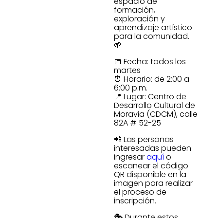
espacio de
formación,
exploración y
aprendizaje artístico
para la comunidad.
🌱
📅 Fecha: todos los
martes
⏰ Horario: de 2:00 a
6:00 p.m.
📍 Lugar: Centro de
Desarrollo Cultural de
Moravia (CDCM), calle
82A # 52-25
📲 Las personas
interesadas pueden
ingresar
aquí
o
escanear el código
QR disponible en la
imagen para realizar
el proceso de
inscripción.
🎭 Durante estos