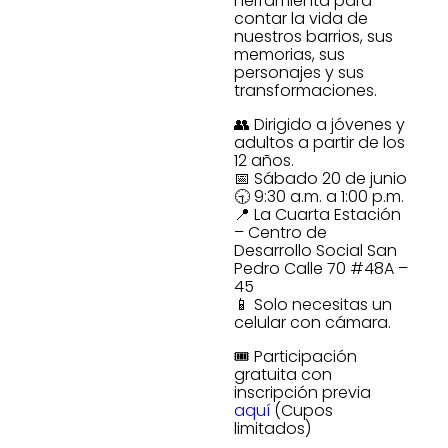
herramienta para
contar la vida de
nuestros barrios, sus
memorias, sus
personajes y sus
transformaciones.
👥 Dirigido a jóvenes y
adultos a partir de los
12 años.
📅 Sábado 20 de junio
🕤 9:30 a.m. a 1:00 p.m.
📍 La Cuarta Estación
– Centro de
Desarrollo Social San
Pedro Calle 70 #48A –
45
📱 Solo necesitas un
celular con cámara.
🎟️ Participación
gratuita con
inscripción previa
aquí
(Cupos
limitados)