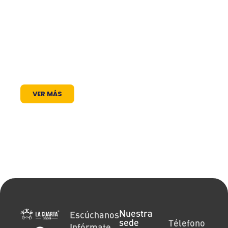
frecuencia en el dial: somos un puente de
comunicación al servicio de la comunidad. A
través de nuestros programas, espacios
radiales y coberturas especiales, brindamos
un lugar donde las voces locales se escuchan,
los proyectos comunitarios se visibilizan y la
cultura encuentra siempre un micrófono
abierto.
VER MÁS
Nuestra
Escúchanos
sede
Télefono
Infórmate