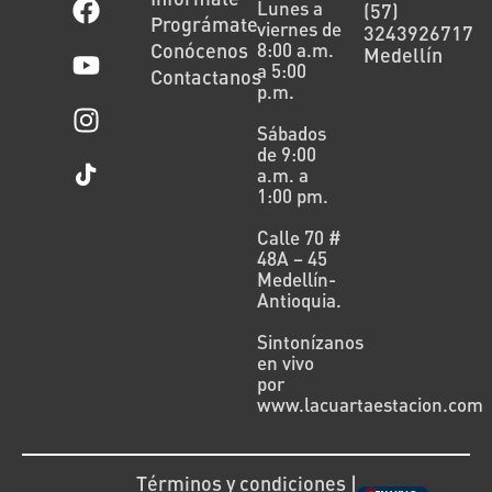
Lunes a
(57)
Prográmate
viernes de
3243926717
Conócenos
8:00 a.m.
Medellín
a 5:00
Contactanos
p.m.
Sábados
de 9:00
a.m. a
1:00 pm.
Calle 70 #
48A – 45
Medellín-
Antioquia.
Sintonízanos
en vivo
por
www.lacuartaestacion.com
Términos y condiciones |