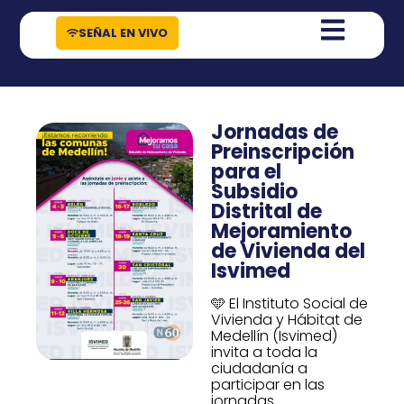
contenido
SEÑAL EN VIVO
Jornadas de
Preinscripción
para el
Subsidio
Distrital de
Mejoramiento
de Vivienda del
Isvimed
🩵 El Instituto Social de
Vivienda y Hábitat de
Medellín (Isvimed)
invita a toda la
ciudadanía a
participar en las
jornadas