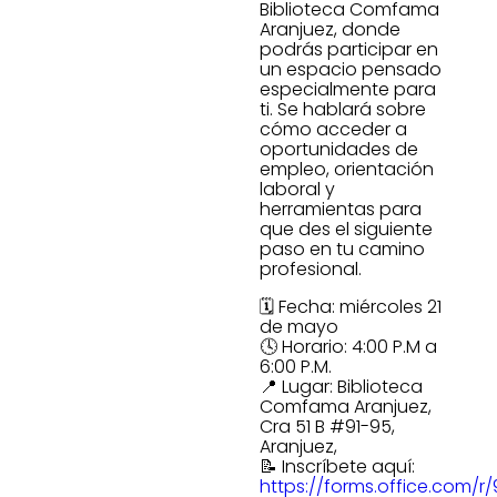
Biblioteca Comfama
Aranjuez, donde
podrás participar en
un espacio pensado
especialmente para
ti. Se hablará sobre
cómo acceder a
oportunidades de
empleo, orientación
laboral y
herramientas para
que des el siguiente
paso en tu camino
profesional.
🗓️ Fecha: miércoles 21
de mayo
🕓 Horario: 4:00 P.M a
6:00 P.M.
📍 Lugar: Biblioteca
Comfama Aranjuez,
Cra 51 B #91-95,
Aranjuez,
📝 Inscríbete aquí:
https://forms.office.com/