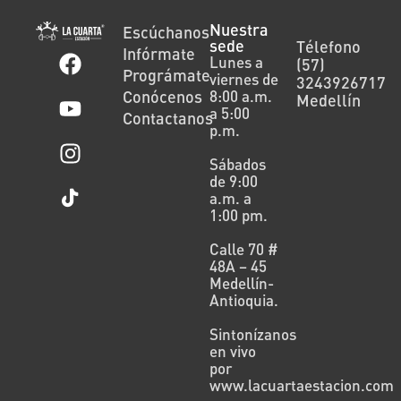
Nuestra
Escúchanos
sede
Télefono
Infórmate
Lunes a
(57)
Prográmate
viernes de
3243926717
Conócenos
8:00 a.m.
Medellín
a 5:00
Contactanos
p.m.
Sábados
de 9:00
a.m. a
1:00 pm.
Calle 70 #
48A – 45
Medellín-
Antioquia.
Sintonízanos
en vivo
por
www.lacuartaestacion.com