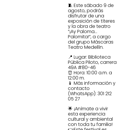
🧵 Este sábado 9 de
agosto, podrás
disfrutar de una
exposición de títeres
y la obra de teatro
“¡Ay Paloma…
Palomita!”, a cargo
del grupo Máscaras
Teatro Medellín.
📍 Lugar: Biblioteca
Pública Piloto, carrera
49A #80-46
⏰ Hora: 10:00 a.m. a
12:00 m.
📱 Más información y
contacto
(WhatsApp): 301 212
05 27
🌟 ¡Anímate a vivir
esta experiencia
cultural y ambiental
con toda tu familia!
👉Este festival es