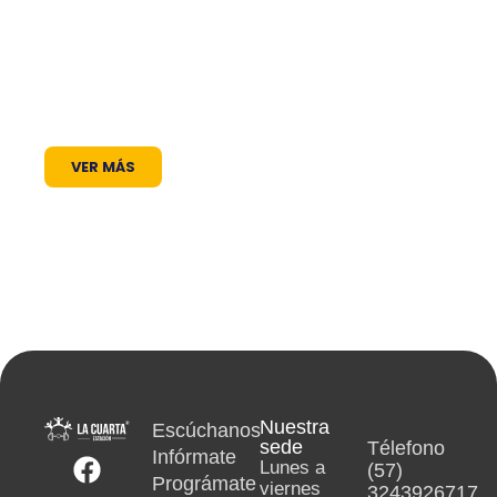
través de nuestros programas, espacios
radiales y coberturas especiales, brindamos
un lugar donde las voces locales se escuchan,
los proyectos comunitarios se visibilizan y la
cultura encuentra siempre un micrófono
abierto.
VER MÁS
Nuestra
Escúchanos
sede
Télefono
Infórmate
Lunes a
(57)
Prográmate
viernes
3243926717