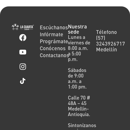
Nuestra
Escúchanos
sede
Télefono
Infórmate
Lunes a
(57)
Prográmate
viernes de
3243926717
Conócenos
8:00 a.m.
Medellín
a 5:00
Contactanos
p.m.
Sábados
de 9:00
a.m. a
1:00 pm.
Calle 70 #
48A – 45
Medellín-
Antioquia.
Sintonízanos