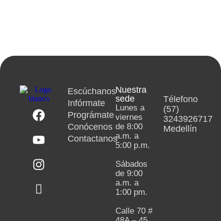
Nuestra
Escúchanos
sede
Télefono
Infórmate
Lunes a
(57)
Prográmate
viernes
3243926717
Conócenos
de 8:00
Medellín
a.m. a
Contactanos
5:00 p.m.
Sábados
de 9:00
a.m. a
1:00 pm.
Calle 70 #
48A – 45