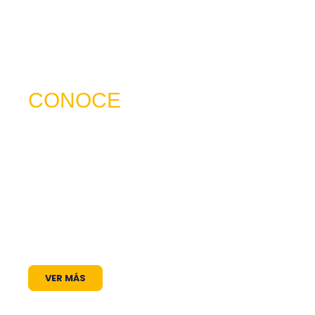
CONOCE
NUESTRO SERVICIO
trabajamos para ser mucho más que una
frecuencia en el dial: somos un puente de
comunicación al servicio de la comunidad. A
través de nuestros programas, espacios
radiales y coberturas especiales, brindamos
un lugar donde las voces locales se escuchan,
los proyectos comunitarios se visibilizan y la
cultura encuentra siempre un micrófono
abierto.
VER MÁS