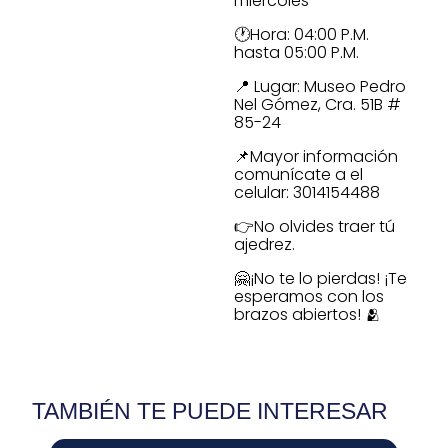
miércoles
🕐Hora: 04:00 P.M.
hasta 05:00 P.M.
📍 Lugar: Museo Pedro
Nel Gómez, Cra. 51B #
85-24
📌Mayor información
comunícate a el
celular: 3014154488
👉No olvides traer tú
ajedrez.
🤗¡No te lo pierdas! ¡Te
esperamos con los
brazos abiertos! 🫂
TAMBIÉN TE PUEDE INTERESAR