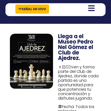
contenido
SEÑAL EN VIVO
Llega a el
Museo Pedro
Nel Gómez el
Club de
Ajedrez.
🚶🏻🚶‍♀️Ven y forma
parte del Club de
Ajedrez, donde cada
partida es una
oportunidad para
que potencies tu
concentración y
disfrutes jugando.
📆Fecha: Todos los