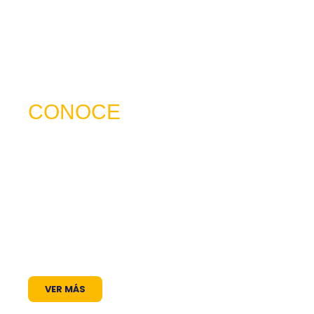
CONOCE
NUESTRO SERVICIO
trabajamos para ser mucho más que una
frecuencia en el dial: somos un puente de
comunicación al servicio de la comunidad. A
través de nuestros programas, espacios
radiales y coberturas especiales, brindamos
un lugar donde las voces locales se escuchan,
los proyectos comunitarios se visibilizan y la
cultura encuentra siempre un micrófono
abierto.
VER MÁS