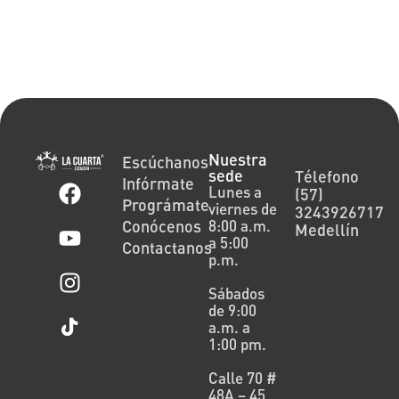
Nuestra
Escúchanos
sede
Télefono
Infórmate
Lunes a
(57)
Prográmate
viernes de
3243926717
Conócenos
8:00 a.m.
Medellín
a 5:00
Contactanos
p.m.
Sábados
de 9:00
a.m. a
1:00 pm.
Calle 70 #
48A – 45