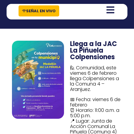
contenido
SEÑAL EN VIVO
Llega a la JAC
La Piñuela
Colpensiones
🙋 Comunidad, este
viernes 6 de febrero
llega Colpensiones a
la Comuna 4 –
Aranjuez.
📅 Fecha: viernes 6 de
febrero
⏰ Horario: 11:00 a.m. a
5:00 p.m.
📍 Lugar: Junta de
Acción Comunal La
Piñuela (Comuna 4)