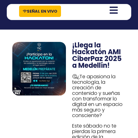
contenido
SEÑAL EN VIVO
¡Llega la
Hackatón AMI
CiberPaz 2025
a Medellín!
🤔¿Te apasiona la
tecnología, la
creación de
contenido y sueñas
con transformar lo
digital en un espacio
más seguro y
consciente?
Este sábado no te
pierdas la primera
edición de la