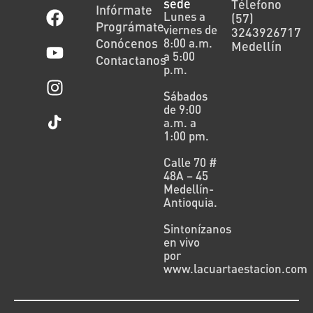
sede
Télefono
Infórmate
Lunes a
(57)
Prográmate
viernes de
3243926717
Conócenos
8:00 a.m.
Medellín
a 5:00
Contactanos
p.m.
Sábados
de 9:00
a.m. a
1:00 pm.
Calle 70 #
48A – 45
Medellín-
Antioquia.
Sintonízanos
en vivo
por
www.lacuartaestacion.com