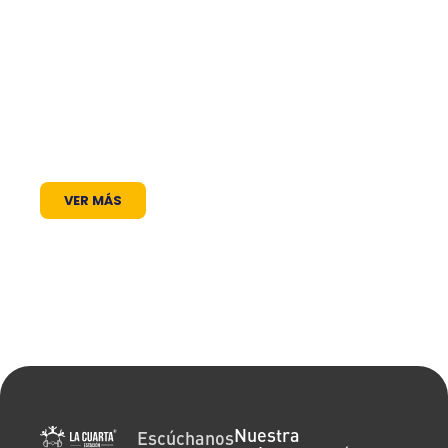
trabajamos para ser mucho más que una
frecuencia en el dial: somos un puente de
comunicación al servicio de la comunidad. A
través de nuestros programas, espacios
radiales y coberturas especiales, brindamos
un lugar donde las voces locales se escuchan,
los proyectos comunitarios se visibilizan y la
cultura encuentra siempre un micrófono
abierto.
VER MÁS
Nuestra
Escúchanos