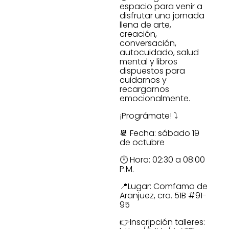
espacio para venir a
disfrutar una jornada
llena de arte,
creación,
conversación,
autocuidado, salud
mental y libros
dispuestos para
cuidarnos y
recargarnos
emocionalmente.
¡Prográmate! ⤵️
📆 Fecha: sábado 19
de octubre
🕛 Hora: 02:30 a 08:00
P.M.
📍Lugar: Comfama de
Aranjuez, cra. 51B #91-
95
👉Inscripción talleres: