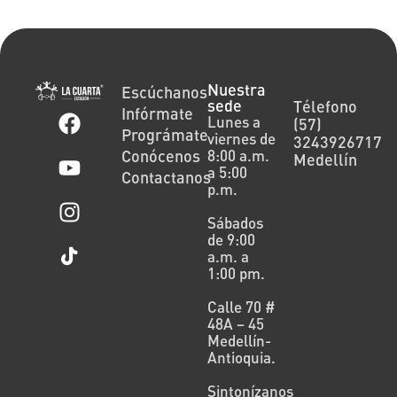
Nuestra
Escúchanos
sede
Télefono
Infórmate
Lunes a
(57)
Prográmate
viernes de
3243926717
Conócenos
8:00 a.m.
Medellín
a 5:00
Contactanos
p.m.
Sábados
de 9:00
a.m. a
1:00 pm.
Calle 70 #
48A – 45
Medellín-
Antioquia.
Sintonízanos