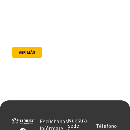
frecuencia en el dial: somos un puente de
comunicación al servicio de la comunidad. A
través de nuestros programas, espacios
radiales y coberturas especiales, brindamos
un lugar donde las voces locales se escuchan,
los proyectos comunitarios se visibilizan y la
cultura encuentra siempre un micrófono
abierto.
VER MÁS
Nuestra
Escúchanos
sede
Télefono
Infórmate