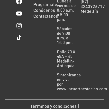
Lunes a
(57)
Prográmate
viernes de
3243926717
Conócenos
8:00 a.m.
Medellín
a 5:00
Contactanos
p.m.
Sábados
de 9:00
a.m. a
1:00 pm.
Calle 70 #
48A – 45
Medellín-
Antioquia.
Sintonízanos
en vivo
por
www.lacuartaestacion.com
Términos y condiciones |