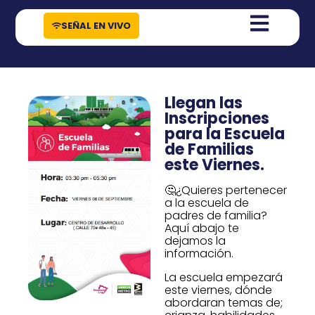
contenido
SEÑAL EN VIVO
Llegan las
Inscripciones
para la Escuela
de Familias
este Viernes.
🤔¿Quieres pertenecer
a la escuela de
padres de familia?
Aquí abajo te
dejamos la
información.
La escuela empezará
este viernes, dónde
abordaran temas de;