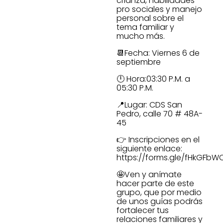
crianza, habilidades
pro sociales y manejo
personal sobre el
tema familiar y
mucho más.
📆Fecha: Viernes 6 de
septiembre
🕛 Hora:03:30 P.M. a
05:30 P.M.
📍Lugar: CDS San
Pedro, calle 70 # 48A-
45
👉 Inscripciones en el
siguiente enlace:
https://forms.gle/fHkGF
🤩Ven y anímate
hacer parte de este
grupo, que por medio
de unos guías podrás
fortalecer tus
relaciones familiares y