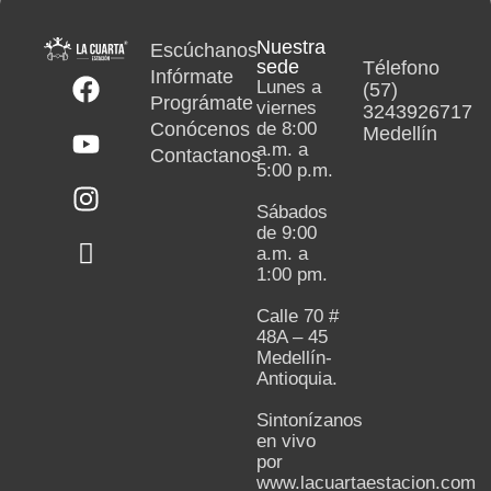
Nuestra
Escúchanos
sede
Télefono
Infórmate
Lunes a
(57)
Prográmate
viernes
3243926717
Conócenos
de 8:00
Medellín
a.m. a
Contactanos
5:00 p.m.
Sábados
de 9:00
a.m. a
1:00 pm.
Calle 70 #
48A – 45
Medellín-
Antioquia.
Sintonízanos
en vivo
por
www.lacuartaestacion.com