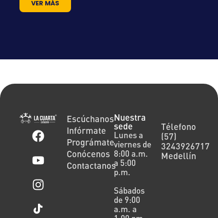
VER MÁS
Nuestra
Escúchanos
sede
Télefono
Infórmate
Lunes a
(57)
Prográmate
viernes de
3243926717
Conócenos
8:00 a.m.
Medellín
a 5:00
Contactanos
p.m.
Sábados
de 9:00
a.m. a