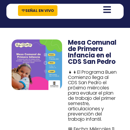
contenido
SEÑAL EN VIVO
Mesa Comunal
de Primera
Infancia en el
CDS San Pedro
👧👦El Programa Buen
Comienzo llega al
CDS San Pedro el
próximo miércoles
para evaluar el plan
de trabajo del primer
semestre,
articulaciones y
prevención del
trabajo infantil.
📅 Fecha: Miércoles 11