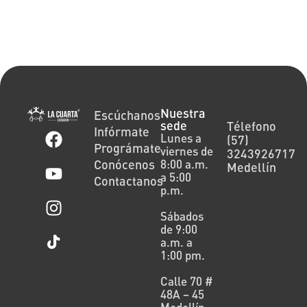
Nuestra
Escúchanos
sede
Télefono
Infórmate
Lunes a
(57)
Prográmate
viernes de
3243926717
Conócenos
8:00 a.m.
Medellín
a 5:00
Contactanos
p.m.
Sábados
de 9:00
a.m. a
1:00 pm.
Calle 70 #
48A – 45