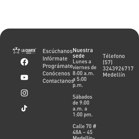
Nuestra
Escúchanos
sede
Télefono
Infórmate
Lunes a
(57)
Prográmate
viernes de
3243926717
Conócenos
8:00 a.m.
Medellín
a 5:00
Contactanos
p.m.
Sábados
de 9:00
a.m. a
1:00 pm.
Calle 70 #
48A – 45
Medellín-